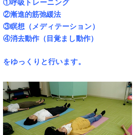
①呼吸トレーニング
②漸進的筋弛緩法
③瞑想（メディテーション）
④消去動作（目覚まし動作）
をゆっくりと行います。