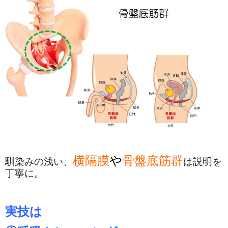
横隔膜
や
骨盤底筋群
馴染みの浅い、
は説明を
丁寧に。
実技は