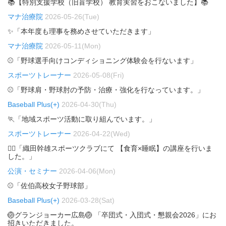
📚【特別支援学校（旧盲学校） 教育実習をおこないました】📚
マナ治療院
2026-05-26(Tue)
✨「本年度も理事を務めさせていただきます」
マナ治療院
2026-05-11(Mon)
⚾「野球選手向けコンディショニング体験会を行ないます」
スポーツトレーナー
2026-05-08(Fri)
⚾「野球肩・野球肘の予防・治療・強化を行なっています。」
Baseball Plus(+)
2026-04-30(Thu)
🏃「地域スポーツ活動に取り組んでいます。」
スポーツトレーナー
2026-04-22(Wed)
🏃‍♂️「織田幹雄スポーツクラブにて 【食育×睡眠】の講座を行いま
した。」
公演・セミナー
2026-04-06(Mon)
⚾「佐伯高校女子野球部」
Baseball Plus(+)
2026-03-28(Sat)
🏐グランジョーカー広島🏐 「卒団式・入団式・懇親会2026」にお
招きいただきました。