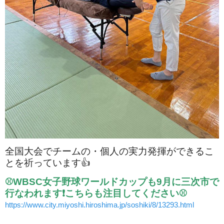
全国大会でチームの・個人の実力発揮ができるこ
とを祈っています👍
⚾WBSC女子野球ワールドカップも9月に三次市で
行なわれます❗こちらも注目してください⚾
https://www.city.miyoshi.hiroshima.jp/soshiki/8/13293.html