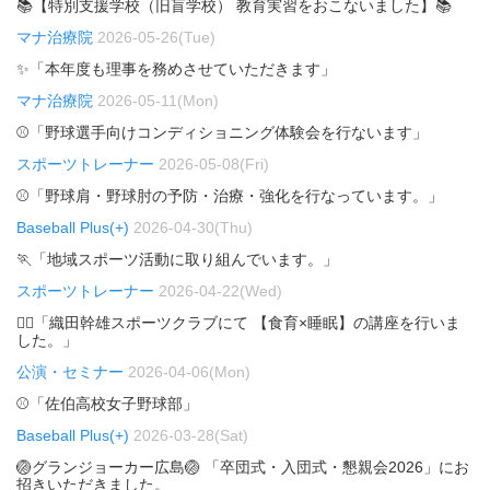
📚【特別支援学校（旧盲学校） 教育実習をおこないました】📚
マナ治療院
2026-05-26(Tue)
✨「本年度も理事を務めさせていただきます」
マナ治療院
2026-05-11(Mon)
⚾「野球選手向けコンディショニング体験会を行ないます」
スポーツトレーナー
2026-05-08(Fri)
⚾「野球肩・野球肘の予防・治療・強化を行なっています。」
Baseball Plus(+)
2026-04-30(Thu)
🏃「地域スポーツ活動に取り組んでいます。」
スポーツトレーナー
2026-04-22(Wed)
🏃‍♂️「織田幹雄スポーツクラブにて 【食育×睡眠】の講座を行いま
した。」
公演・セミナー
2026-04-06(Mon)
⚾「佐伯高校女子野球部」
Baseball Plus(+)
2026-03-28(Sat)
🏐グランジョーカー広島🏐 「卒団式・入団式・懇親会2026」にお
招きいただきました。